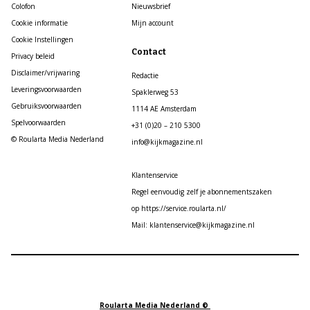
Colofon
Nieuwsbrief
Cookie informatie
Mijn account
Cookie Instellingen
Contact
Privacy beleid
Disclaimer/vrijwaring
Redactie
Leveringsvoorwaarden
Spaklerweg 53
Gebruiksvoorwaarden
1114 AE Amsterdam
Spelvoorwaarden
+31 (0)20 – 210 5300
© Roularta Media Nederland
info@kijkmagazine.nl
Klantenservice
Regel eenvoudig zelf je abonnementszaken
op https://service.roularta.nl/
Mail: klantenservice@kijkmagazine.nl
Roularta Media Nederland ©