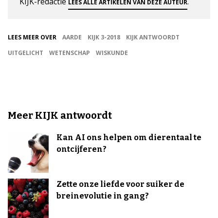
KIJK-redactie
.
LEES ALLE ARTIKELEN VAN DEZE AUTEUR
LEES MEER OVER
AARDE
KIJK 3-2018
KIJK ANTWOORDT
UITGELICHT
WETENSCHAP
WISKUNDE
Meer KIJK antwoordt
Kan AI ons helpen om dierentaal te
ontcijferen?
Zette onze liefde voor suiker de
breinevolutie in gang?