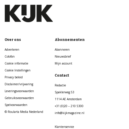
Over ons
Abonnementen
Adverteren
Abonneren
Colofon
Nieuwsbrief
Cookie informatie
Mijn account
Cookie Instellingen
Contact
Privacy beleid
Disclaimer/vrijwaring
Redactie
Leveringsvoorwaarden
Spaklerweg 53
Gebruiksvoorwaarden
1114 AE Amsterdam
Spelvoorwaarden
+31 (0)20 – 210 5300
© Roularta Media Nederland
info@kijkmagazine.nl
Klantenservice