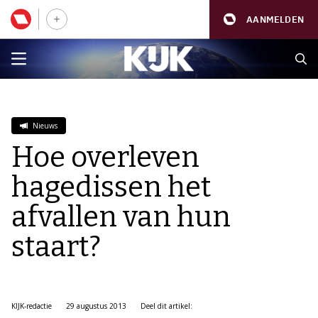
AANMELDEN
Nieuws
Hoe overleven
hagedissen het
afvallen van hun
staart?
KIJK-redactie
29 augustus 2013
Deel dit artikel: