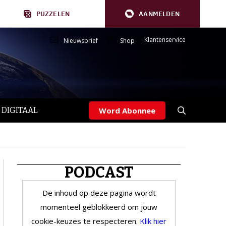
PUZZELEN
AANMELDEN
Klantenservice
Nieuwsbrief
Shop
 DIGITAAL
Word Abonnee
PODCAST
De inhoud op deze pagina wordt
momenteel geblokkeerd om jouw
cookie-keuzes te respecteren.
Klik hier