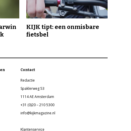
Darwin
KIJK tipt: een onmisbare
jk
fietsbel
en
Contact
Redactie
Spaklerweg 53
1114 AE Amsterdam
+31 (0)20 – 210 5300
info@kijkmagazine.nl
Klantenservice