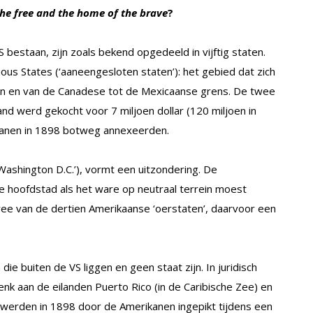
the free and the home of the brave
?
 bestaan, zijn zoals bekend opgedeeld in vijftig staten.
s States (‘aaneengesloten staten’): het gebied dat zich
aan en van de Canadese tot de Mexicaanse grens. De twee
and werd gekocht voor 7 miljoen dollar (120 miljoen in
kanen in 1898 botweg annexeerden.
Washington D.C.’), vormt een uitzondering. De
e hoofdstad als het ware op neutraal terrein moest
twee van de dertien Amerikaanse ‘oerstaten’, daarvoor een
e buiten de VS liggen en geen staat zijn. In juridisch
enk aan de eilanden Puerto Rico (in de Caribische Zee) en
werden in 1898 door de Amerikanen ingepikt tijdens een