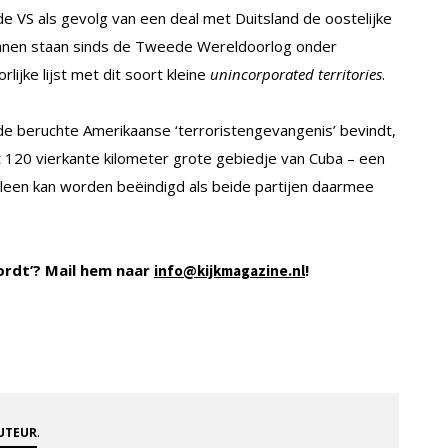
de VS als gevolg van een deal met Duitsland de oostelijke
ianen staan sinds de Tweede Wereldoorlog onder
ijke lijst met dit soort kleine
unincorporated territories
.
 de beruchte Amerikaanse ‘terroristengevangenis’ bevindt,
120 vierkante kilometer grote gebiedje van Cuba – een
lleen kan worden beëindigd als beide partijen daarmee
ordt’? Mail hem naar
!
info@kijkmagazine.nl
.
AUTEUR