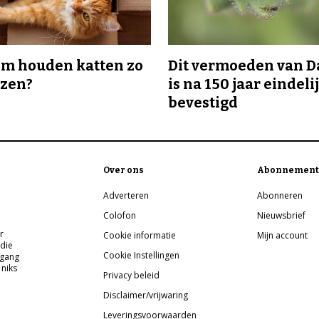
m houden katten zo
Dit vermoeden van 
ozen?
is na 150 jaar eindeli
bevestigd
Over ons
Abonnement
Adverteren
Abonneren
Colofon
Nieuwsbrief
r
Cookie informatie
Mijn account
 die
Cookie Instellingen
pgang
 niks
Privacy beleid
Disclaimer/vrijwaring
Leveringsvoorwaarden