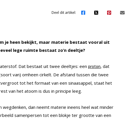
Deel dit artikel:
 om je heen bekijkt, maar materie bestaat vooral uit
eveel lege ruimte bestaat zo’n deeltje?
erstof. Dat bestaat uit twee deeltjes: een
, dat
proton
 (soort van) omheen cirkelt. De afstand tussen die twee
 uitvergroot tot het formaat van een sinaasappel, staat het
rest van het atoom is dus in principe leeg.
omen wegdenken, dan neemt materie ineens heel wat minder
oorbeeld samenpersen tot een blokje ter grootte van een