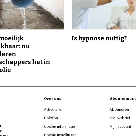
 moeilijk
Is hypnose nuttig?
kbaar: nu
deren
chappers het in
olie
Over ons
Abonnement
Adverteren
Abonneren
Colofon
Nieuwsbrief
r
Cookie informatie
Mijn account
 die
Cookie Instellingen
pgang