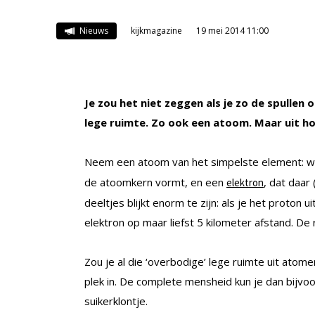
Nieuws
kijkmagazine
19 mei 2014 11:00
Je zou het niet zeggen als je zo de spullen
lege ruimte. Zo ook een atoom. Maar uit ho
Neem een atoom van het simpelste element: wat
de atoomkern vormt, en een
, dat daar
elektron
deeltjes blijkt enorm te zijn: als je het proton
elektron op maar liefst 5 kilometer afstand. De 
Zou je al die ‘overbodige’ lege ruimte uit at
plek in. De complete mensheid kun je dan bijv
suikerklontje.