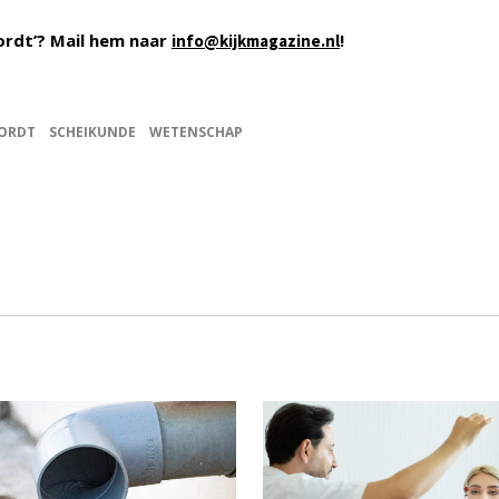
ordt’? Mail hem naar
!
info@kijkmagazine.nl
OORDT
SCHEIKUNDE
WETENSCHAP