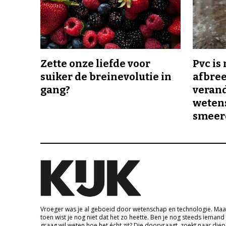
Zette onze liefde voor
Pvc is
suiker de breinevolutie in
afbree
gang?
veran
wetens
smeer
Vroeger was je al geboeid door wetenschap en technologie. Maa
toen wist je nog niet dat het zo heette. Ben je nog steeds iemand
graag wil weten hoe het écht zit? Die doorvraagt, zoekt naar die