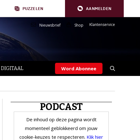
PUZZELEN
AANMELDEN
Klantenservice
Nieuwsbrief
Shop
 DIGITAAL
Word Abonnee
PODCAST
De inhoud op deze pagina wordt
momenteel geblokkeerd om jouw
cookie-keuzes te respecteren.
Klik hier