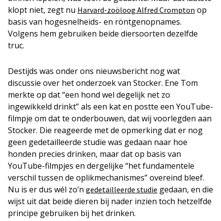
klopt niet, zegt nu
op
Harvard-zoöloog Alfred Crompton
basis van hogesnelheids- en röntgenopnames.
Volgens hem gebruiken beide diersoorten dezelfde
truc.
Destijds was onder ons nieuwsbericht nog wat
discussie over het onderzoek van Stocker. Ene Tom
merkte op dat “een hond wel degelijk net zo
ingewikkeld drinkt” als een kat en postte een YouTube-
filmpje om dat te onderbouwen, dat wij voorlegden aan
Stocker. Die reageerde met de opmerking dat er nog
geen gedetailleerde studie was gedaan naar hoe
honden precies drinken, maar dat op basis van
YouTube-filmpjes en dergelijke “het fundamentele
verschil tussen de oplikmechanismes” overeind bleef.
Nu is er dus wél zo’n
gedaan, en die
gedetailleerde studie
wijst uit dat beide dieren bij nader inzien toch hetzelfde
principe gebruiken bij het drinken.