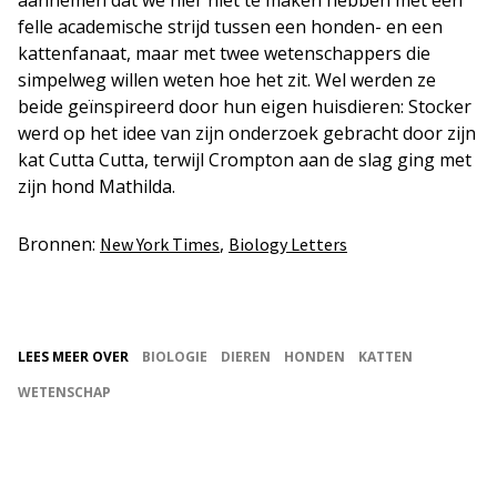
aannemen dat we hier niet te maken hebben met een
felle academische strijd tussen een honden- en een
kattenfanaat, maar met twee wetenschappers die
simpelweg willen weten hoe het zit. Wel werden ze
beide geïnspireerd door hun eigen huisdieren: Stocker
werd op het idee van zijn onderzoek gebracht door zijn
kat Cutta Cutta, terwijl Crompton aan de slag ging met
zijn hond Mathilda.
Bronnen:
,
New York Times
Biology Letters
LEES MEER OVER
BIOLOGIE
DIEREN
HONDEN
KATTEN
WETENSCHAP