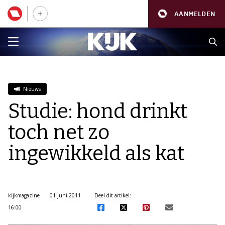
AANMELDEN
Nieuws
Studie: hond drinkt
toch net zo
ingewikkeld als kat
kijkmagazine
01 juni 2011
Deel dit artikel:
16:00