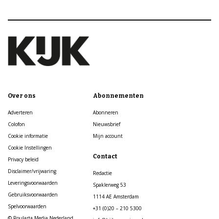
Over ons
Abonnementen
Adverteren
Abonneren
Colofon
Nieuwsbrief
Cookie informatie
Mijn account
Cookie Instellingen
Contact
Privacy beleid
Disclaimer/vrijwaring
Redactie
Leveringsvoorwaarden
Spaklerweg 53
Gebruiksvoorwaarden
1114 AE Amsterdam
Spelvoorwaarden
+31 (0)20 – 210 5300
© Roularta Media Nederland