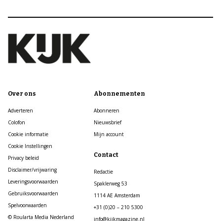
Over ons
Abonnementen
Adverteren
Abonneren
Colofon
Nieuwsbrief
Cookie informatie
Mijn account
Cookie Instellingen
Contact
Privacy beleid
Disclaimer/vrijwaring
Redactie
Leveringsvoorwaarden
Spaklerweg 53
Gebruiksvoorwaarden
1114 AE Amsterdam
Spelvoorwaarden
+31 (0)20 – 210 5300
© Roularta Media Nederland
info@kijkmagazine.nl