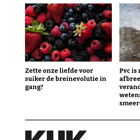
Zette onze liefde voor
Pvc is
suiker de breinevolutie in
afbree
gang?
veran
wetens
smeer