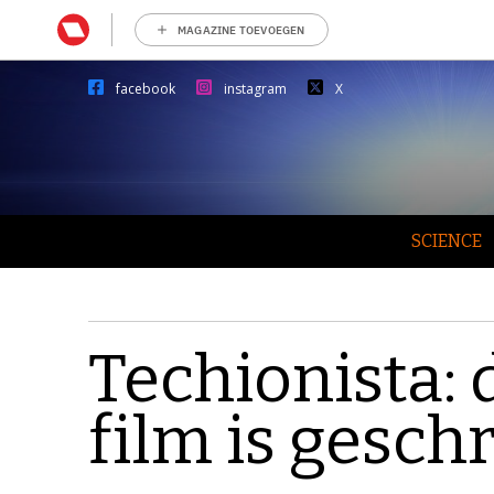
MAGAZINE TOEVOEGEN
facebook
instagram
X
SCIENCE
Techionista: 
film is gesch