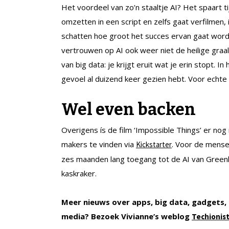
Het voordeel van zo’n staaltje AI? Het spaart t
omzetten in een script en zelfs gaat verfilmen, 
schatten hoe groot het succes ervan gaat wor
vertrouwen op AI ook weer niet de heilige graal
van big data: je krijgt eruit wat je erin stopt. I
gevoel al duizend keer gezien hebt. Voor echte
Wel even backen
Overigens ís de film ‘Impossible Things’ er nog 
makers te vinden via
. Voor de mensen
Kickstarter
zes maanden lang toegang tot de AI van Greenli
kaskraker.
Meer nieuws over apps, big data, gadgets, q
media?
Bezoek Vivianne’s weblog
Techionis