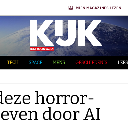
MIJN MAGAZINES LEZEN
TECH
SPACE
MENS
GESCHIEDENIS
LEES
deze horror-
reven door AI