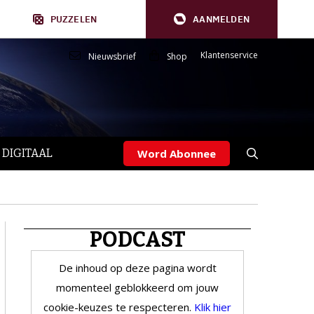
PUZZELEN
AANMELDEN
Klantenservice
Nieuwsbrief
Shop
 DIGITAAL
Word Abonnee
PODCAST
De inhoud op deze pagina wordt
momenteel geblokkeerd om jouw
cookie-keuzes te respecteren.
Klik hier