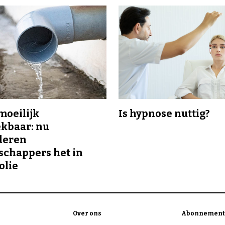
 moeilijk
Is hypnose nuttig?
kbaar: nu
deren
chappers het in
olie
Over ons
Abonnement