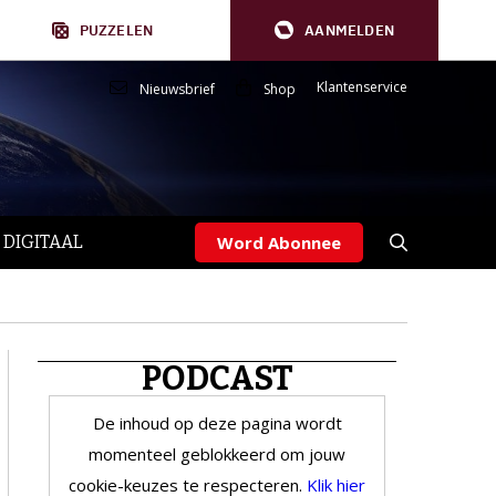
PUZZELEN
AANMELDEN
Klantenservice
Nieuwsbrief
Shop
 DIGITAAL
Word Abonnee
PODCAST
De inhoud op deze pagina wordt
momenteel geblokkeerd om jouw
cookie-keuzes te respecteren.
Klik hier