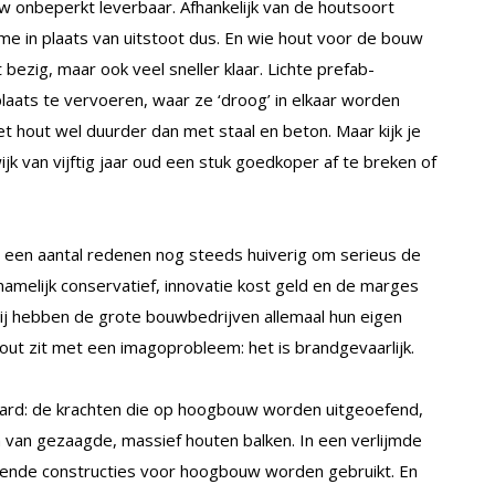
 onbeperkt leverbaar. Afhankelijk van de houtsoort
me in plaats van uitstoot dus. En wie hout voor de bouw
 bezig, maar ook veel sneller klaar. Lichte prefab-
aats te vervoeren, waar ze ‘droog’ in elkaar worden
et hout wel duurder dan met staal en beton. Maar kijk je
jk van vijftig jaar oud een stuk goedkoper af te breken of
 een aantal redenen nog steeds huiverig om serieus de
amelijk conservatief, innovatie kost geld en de marges
bij hebben de grote bouwbedrijven allemaal hun eigen
out zit met een imagoprobleem: het is brandgevaarlijk.
 aard: de krachten die op hoogbouw worden uitgeoefend,
rm van gezaagde, massief houten balken. In een verlijmde
gende constructies voor hoogbouw worden gebruikt. En