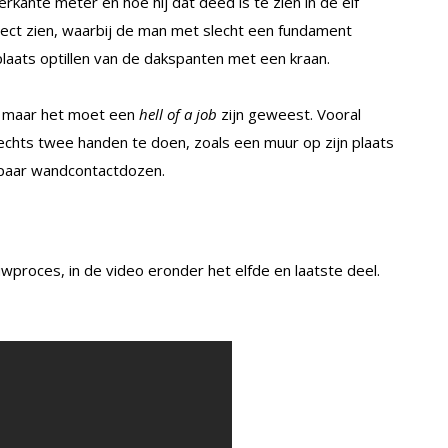
kante meter en hoe hij dat deed is te zien in de elf
roject zien, waarbij de man met slecht een fundament
 plaats optillen van de dakspanten met een kraan.
en, maar het moet een
hell of a job
zijn geweest. Vooral
echts twee handen te doen, zoals een muur op zijn plaats
 paar wandcontactdozen.
uwproces, in de video eronder het elfde en laatste deel.