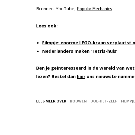
Bronnen: YouTube,
Popular Mechanics
Lees ook:
Filmpje: enorme LEGO-kraan verplaatst m
Nederlanders maken ‘Tetris-huis’
Ben je geïnteresseerd in de wereld van wet
lezen? Bestel dan
ons nieuwste nummer
hier
LEES MEER OVER
BOUWEN
DOE-HET-ZELF
FILMPJ