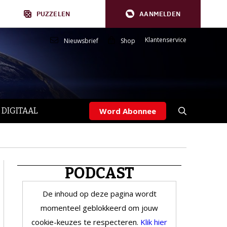
PUZZELEN
AANMELDEN
Klantenservice
Nieuwsbrief
Shop
 DIGITAAL
Word Abonnee
PODCAST
De inhoud op deze pagina wordt
momenteel geblokkeerd om jouw
cookie-keuzes te respecteren.
Klik hier