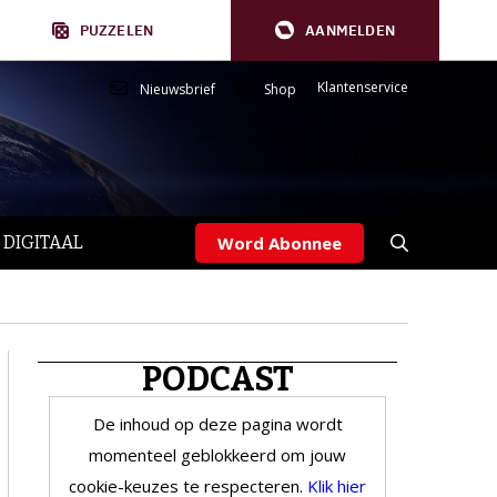
PUZZELEN
AANMELDEN
Klantenservice
Nieuwsbrief
Shop
 DIGITAAL
Word Abonnee
PODCAST
De inhoud op deze pagina wordt
momenteel geblokkeerd om jouw
cookie-keuzes te respecteren.
Klik hier