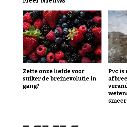
Meer Nieuws
Zette onze liefde voor
Pvc is
suiker de breinevolutie in
afbree
gang?
veran
wetens
smeer