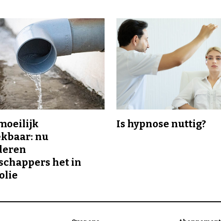
 moeilijk
Is hypnose nuttig?
kbaar: nu
deren
chappers het in
olie