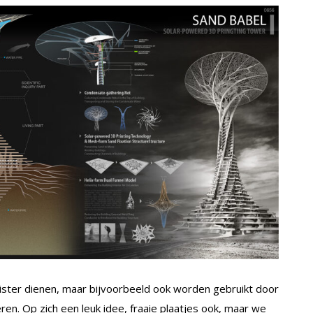
ister dienen, maar bijvoorbeeld ook worden gebruikt door
en. Op zich een leuk idee, fraaie plaatjes ook, maar we