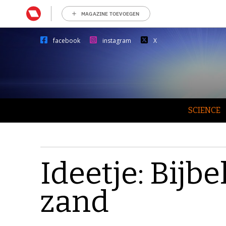
MAGAZINE TOEVOEGEN
facebook
instagram
X
SCIENCE
Ideetje: Bijb
zand