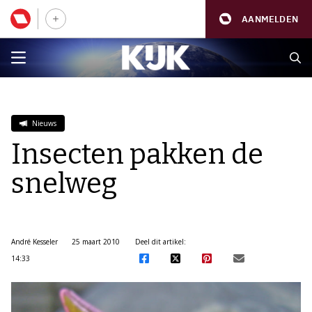
AANMELDEN
Nieuws
Insecten pakken de
snelweg
André Kesseler
25 maart 2010
Deel dit artikel:
14:33