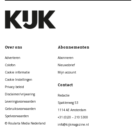
Over ons
Abonnementen
Adverteren
Abonneren
Colofon
Nieuwsbrief
Cookie informatie
Mijn account
Cookie Instellingen
Contact
Privacy beleid
Disclaimer/vrijwaring
Redactie
Leveringsvoorwaarden
Spaklerweg 53
Gebruiksvoorwaarden
1114 AE Amsterdam
Spelvoorwaarden
+31 (0)20 – 210 5300
© Roularta Media Nederland
info@kijkmagazine.nl