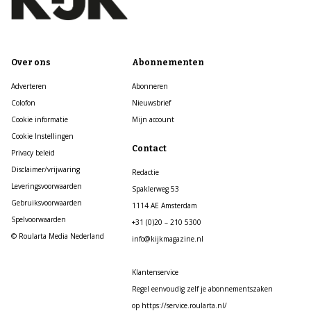
Over ons
Abonnementen
Adverteren
Abonneren
Colofon
Nieuwsbrief
Cookie informatie
Mijn account
Cookie Instellingen
Contact
Privacy beleid
Disclaimer/vrijwaring
Redactie
Leveringsvoorwaarden
Spaklerweg 53
Gebruiksvoorwaarden
1114 AE Amsterdam
Spelvoorwaarden
+31 (0)20 – 210 5300
© Roularta Media Nederland
info@kijkmagazine.nl
Klantenservice
Regel eenvoudig zelf je abonnementszaken
op https://service.roularta.nl/