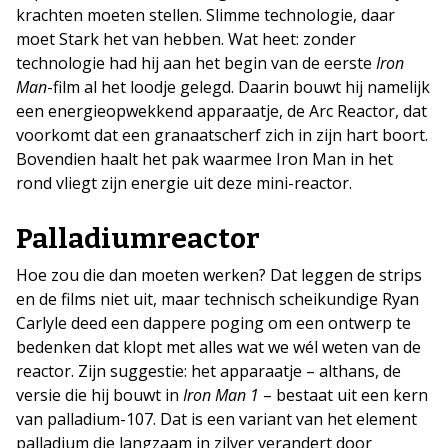
krachten moeten stellen. Slimme technologie, daar
moet Stark het van hebben. Wat heet: zonder
technologie had hij aan het begin van de eerste
Iron
Man
-film al het loodje gelegd. Daarin bouwt hij namelijk
een energieopwekkend apparaatje, de Arc Reactor, dat
voorkomt dat een granaatscherf zich in zijn hart boort.
Bovendien haalt het pak waarmee Iron Man in het
rond vliegt zijn energie uit deze mini-reactor.
Palladiumreactor
Hoe zou die dan moeten werken? Dat leggen de strips
en de films niet uit, maar technisch scheikundige Ryan
Carlyle deed een dappere poging om een ontwerp te
bedenken dat klopt met alles wat we wél weten van de
reactor. Zijn suggestie: het apparaatje – althans, de
versie die hij bouwt in
Iron Man 1
– bestaat uit een kern
van palladium-107. Dat is een variant van het element
palladium die langzaam in zilver verandert door