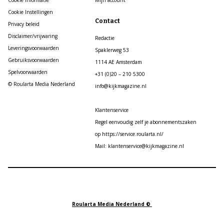
Cookie informatie
Mijn account
Cookie Instellingen
Contact
Privacy beleid
Disclaimer/vrijwaring
Redactie
Leveringsvoorwaarden
Spaklerweg 53
Gebruiksvoorwaarden
1114 AE Amsterdam
Spelvoorwaarden
+31 (0)20 – 210 5300
© Roularta Media Nederland
info@kijkmagazine.nl
Klantenservice
Regel eenvoudig zelf je abonnementszaken
op https://service.roularta.nl/
Mail: klantenservice@kijkmagazine.nl
Roularta Media Nederland ©