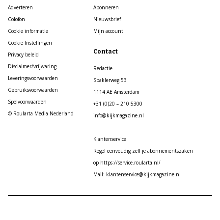
Adverteren
Abonneren
Colofon
Nieuwsbrief
Cookie informatie
Mijn account
Cookie Instellingen
Contact
Privacy beleid
Disclaimer/vrijwaring
Redactie
Leveringsvoorwaarden
Spaklerweg 53
Gebruiksvoorwaarden
1114 AE Amsterdam
Spelvoorwaarden
+31 (0)20 – 210 5300
© Roularta Media Nederland
info@kijkmagazine.nl
Klantenservice
Regel eenvoudig zelf je abonnementszaken
op https://service.roularta.nl/
Mail: klantenservice@kijkmagazine.nl