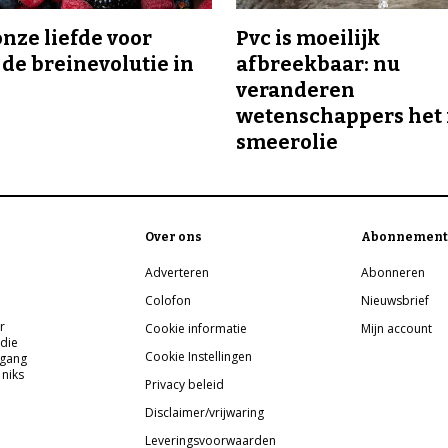
onze liefde voor
Pvc is moeilijk
 de breinevolutie in
afbreekbaar: nu
veranderen
wetenschappers het 
smeerolie
Over ons
Abonnement
Adverteren
Abonneren
Colofon
Nieuwsbrief
r
Cookie informatie
Mijn account
 die
Cookie Instellingen
pgang
 niks
Privacy beleid
Disclaimer/vrijwaring
Leveringsvoorwaarden