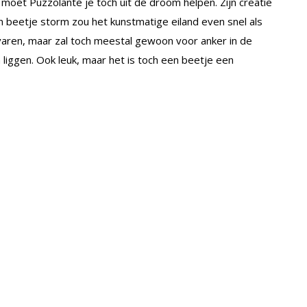
moet Puzzolante je toch uit de droom helpen. Zijn creatie
n beetje storm zou het kunstmatige eiland even snel als
varen, maar zal toch meestal gewoon voor anker in de
 liggen. Ook leuk, maar het is toch een beetje een