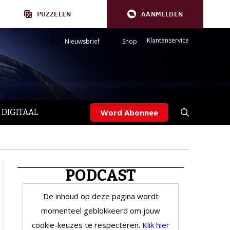
PUZZELEN
AANMELDEN
Klantenservice
Nieuwsbrief
Shop
 DIGITAAL
Word Abonnee
PODCAST
De inhoud op deze pagina wordt
momenteel geblokkeerd om jouw
cookie-keuzes te respecteren.
Klik hier