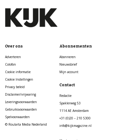
Over ons
Abonnementen
Adverteren
Abonneren
Colofon
Nieuwsbrief
Cookie informatie
Mijn account
Cookie Instellingen
Contact
Privacy beleid
Disclaimer/vrijwaring
Redactie
Leveringsvoorwaarden
Spaklerweg 53
Gebruiksvoorwaarden
1114 AE Amsterdam
Spelvoorwaarden
+31 (0)20 – 210 5300
© Roularta Media Nederland
info@kijkmagazine.nl