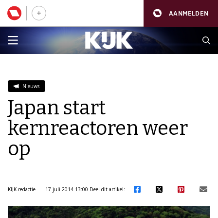
AANMELDEN
Nieuws
Japan start
kernreactoren weer
op
KIJK-redactie
17 juli 2014 13:00
Deel dit artikel: