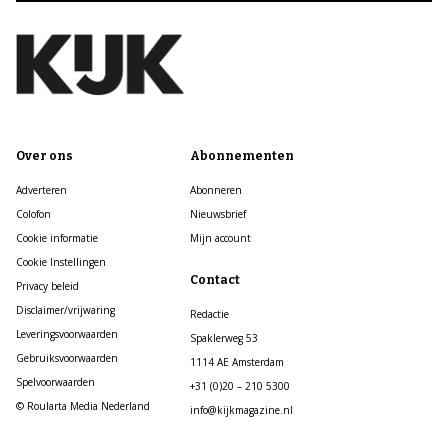
Over ons
Abonnementen
Adverteren
Abonneren
Colofon
Nieuwsbrief
Cookie informatie
Mijn account
Cookie Instellingen
Contact
Privacy beleid
Disclaimer/vrijwaring
Redactie
Leveringsvoorwaarden
Spaklerweg 53
Gebruiksvoorwaarden
1114 AE Amsterdam
Spelvoorwaarden
+31 (0)20 – 210 5300
© Roularta Media Nederland
info@kijkmagazine.nl