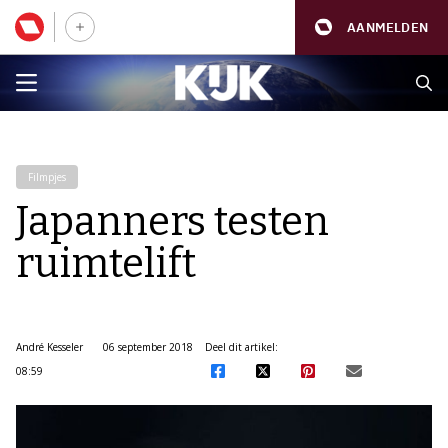
AANMELDEN
Filmpjes
Japanners testen
ruimtelift
André Kesseler
06 september 2018
Deel dit artikel:
08:59