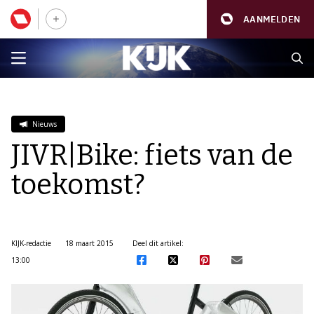
AANMELDEN
Nieuws
JIVR|Bike: fiets van de
toekomst?
KIJK-redactie
18 maart 2015
Deel dit artikel:
13:00