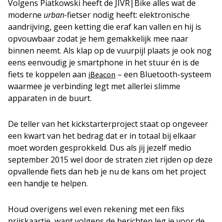
Volgens Piatkowski heeft de JIVR|Bike alles wat de
moderne
urban-
fietser nodig heeft: elektronische
aandrijving, geen ketting die eraf kan vallen en hij is
opvouwbaar zodat je hem gemakkelijk mee naar
binnen neemt. Als klap op de vuurpijl plaats je ook nog
eens eenvoudig je smartphone in het stuur én is de
fiets te koppelen aan
– een Bluetooth-systeem
iBeacon
waarmee je verbinding legt met allerlei slimme
apparaten in de buurt.
De teller van het kickstarterproject staat op ongeveer
een kwart van het bedrag dat er in totaal bij elkaar
moet worden gesprokkeld. Dus als jij jezelf medio
september 2015 wel door de straten ziet rijden op deze
opvallende fiets dan heb je nu de kans om het project
een handje te helpen.
Houd overigens wel even rekening met een fiks
prijskaartje, want volgens de berichten leg je voor de