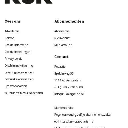
Over ons
Abonnementen
Adverteren
Abonneren
Colofon
Nieuwsbrief
Cookie informatie
Mijn account
Cookie Instellingen
Contact
Privacy beleid
Disclaimer/vrijwaring
Redactie
Leveringsvoorwaarden
Spaklerweg 53
Gebruiksvoorwaarden
1114 AE Amsterdam
Spelvoorwaarden
+31 (0)20 – 210 5300
© Roularta Media Nederland
info@kijkmagazine.nl
Klantenservice
Regel eenvoudig zelf je abonnementszaken
op https://service.roularta.nl/