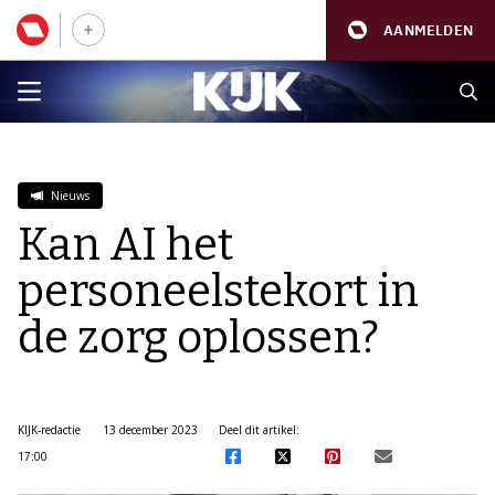
AANMELDEN
Nieuws
Kan AI het
personeelstekort in
de zorg oplossen?
KIJK-redactie
13 december 2023
Deel dit artikel:
17:00