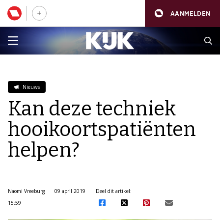
AANMELDEN
Nieuws
Kan deze techniek
hooikoortspatiënten
helpen?
Naomi Vreeburg
09 april 2019
Deel dit artikel:
15:59