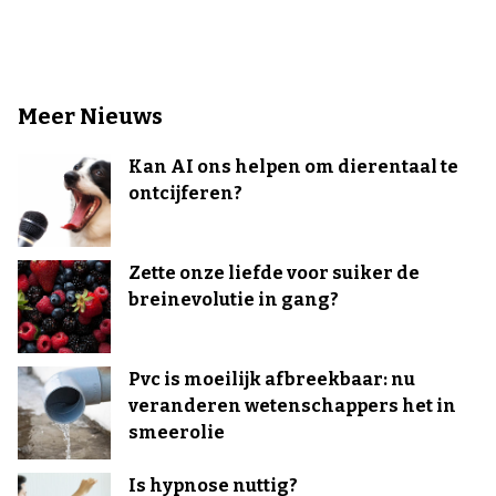
Meer Nieuws
Kan AI ons helpen om dierentaal te
ontcijferen?
Zette onze liefde voor suiker de
breinevolutie in gang?
Pvc is moeilijk afbreekbaar: nu
veranderen wetenschappers het in
smeerolie
Is hypnose nuttig?