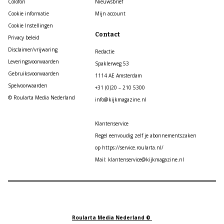
Colofon
Nieuwsbrief
Cookie informatie
Mijn account
Cookie Instellingen
Contact
Privacy beleid
Disclaimer/vrijwaring
Redactie
Leveringsvoorwaarden
Spaklerweg 53
Gebruiksvoorwaarden
1114 AE Amsterdam
Spelvoorwaarden
+31 (0)20 – 210 5300
© Roularta Media Nederland
info@kijkmagazine.nl
Klantenservice
Regel eenvoudig zelf je abonnementszaken
op https://service.roularta.nl/
Mail: klantenservice@kijkmagazine.nl
Roularta Media Nederland ©