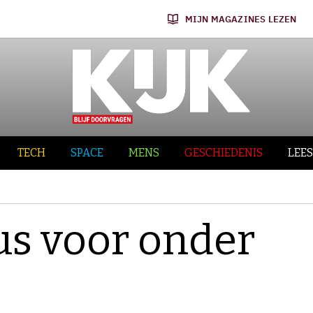
MIJN MAGAZINES LEZEN
TECH
SPACE
MENS
GESCHIEDENIS
LEES
us voor onder