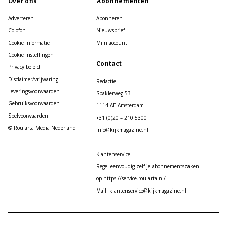
Over ons
Abonnementen
Adverteren
Abonneren
Colofon
Nieuwsbrief
Cookie informatie
Mijn account
Cookie Instellingen
Contact
Privacy beleid
Disclaimer/vrijwaring
Redactie
Leveringsvoorwaarden
Spaklerweg 53
Gebruiksvoorwaarden
1114 AE Amsterdam
Spelvoorwaarden
+31 (0)20 – 210 5300
© Roularta Media Nederland
info@kijkmagazine.nl
Klantenservice
Regel eenvoudig zelf je abonnementszaken
op https://service.roularta.nl/
Mail: klantenservice@kijkmagazine.nl