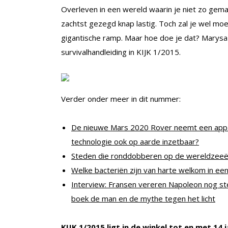
Overleven in een wereld waarin je niet zo gemak
zachtst gezegd knap lastig. Toch zal je wel m
gigantische ramp. Maar hoe doe je dat? Marys
survivalhandleiding in KIJK 1/2015.
Verder onder meer in dit nummer:
De nieuwe Mars 2020 Rover neemt een appara
technologie ook op aarde inzetbaar?
Steden die ronddobberen op de wereldzeeën
Welke bacteriën zijn van harte welkom in een
Interview: Fransen vereren Napoleon nog ste
boek de man en de mythe tegen het licht
KIJK 1/2015 ligt in de winkel tot en met 14