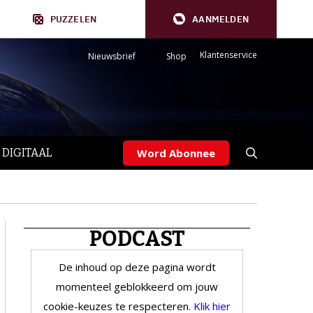
PUZZELEN
AANMELDEN
Klantenservice
Nieuwsbrief
Shop
 DIGITAAL
Word Abonnee
PODCAST
De inhoud op deze pagina wordt
momenteel geblokkeerd om jouw
cookie-keuzes te respecteren.
Klik hier