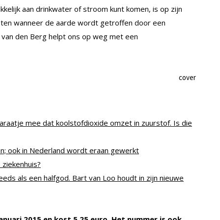
kelijk aan drinkwater of stroom kunt komen, is op zijn
oeten wanneer de aarde wordt getroffen door een
a van den Berg helpt ons op weg met een
atje mee dat koolstofdioxide omzet in zuurstof. Is die
; ook in Nederland wordt eraan gewerkt
 ziekenhuis?
eds als een halfgod. Bart van Loo houdt in zijn nieuwe
 januari 2015 en kost 5,25 euro. Het nummer is ook