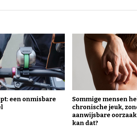
ipt: een onmisbare
Sommige mensen h
el
chronische jeuk, zo
aanwijsbare oorzaak
kan dat?