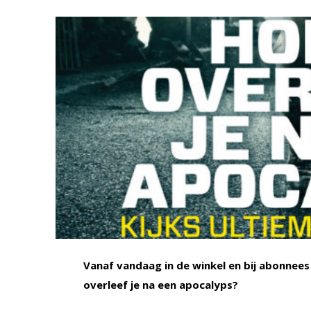
Vanaf vandaag in de winkel en bij abonnees
overleef je na een apocalyps?