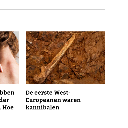
ebben
De eerste West-
nder
Europeanen waren
. Hoe
kannibalen