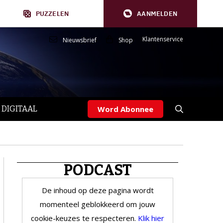
PUZZELEN
AANMELDEN
Klantenservice
Nieuwsbrief
Shop
 DIGITAAL
Word Abonnee
PODCAST
De inhoud op deze pagina wordt
momenteel geblokkeerd om jouw
cookie-keuzes te respecteren.
Klik hier