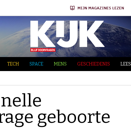
MIJN MAGAZINES LEZEN
TECH
SPACE
MENS
GESCHIEDENIS
LEES
snelle
trage geboorte