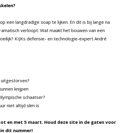
kkelen?
 een langdradige soap te lijken. En dit is bij lange na
o dramatisch verloopt. Wat maakt het bouwen van een
moeilijk? KIJKs defensie- en technologie-expert André
 uitgestorven?
kunnen knijpen
Olympische schaatser?
 niet altijd slim is
i tot en met 5 maart. Houd deze site in de gaten voor
 in dit nummer!