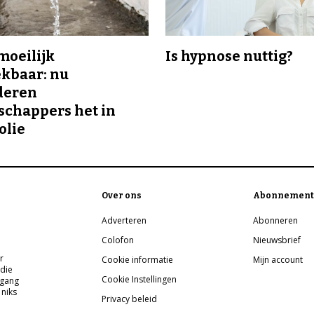
 moeilijk
Is hypnose nuttig?
kbaar: nu
deren
chappers het in
olie
Over ons
Abonnement
Adverteren
Abonneren
Colofon
Nieuwsbrief
r
Cookie informatie
Mijn account
 die
Cookie Instellingen
pgang
 niks
Privacy beleid