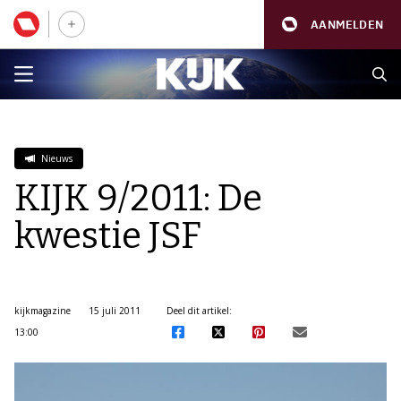
AANMELDEN
Nieuws
KIJK 9/2011: De
kwestie JSF
kijkmagazine
15 juli 2011
Deel dit artikel:
13:00