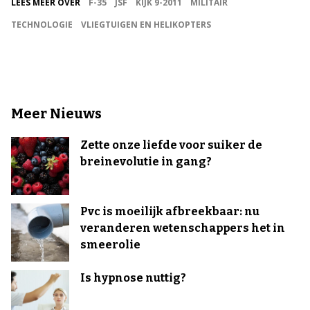
LEES MEER OVER
F-35
JSF
KIJK 9-2011
MILITAIR
TECHNOLOGIE
VLIEGTUIGEN EN HELIKOPTERS
Meer Nieuws
Zette onze liefde voor suiker de
breinevolutie in gang?
Pvc is moeilijk afbreekbaar: nu
veranderen wetenschappers het in
smeerolie
Is hypnose nuttig?