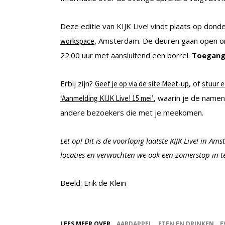
Deze editie van KIJK Live! vindt plaats op dond
, Amsterdam. De deuren gaan open om 
workspace
22.00 uur met aansluitend een borrel.
Toegang 
Erbij zijn?
, of
Geef je op via de site Meet-up
stuur e
, waarin je de name
‘Aanmelding KIJK Live! 15 mei’
andere bezoekers die met je meekomen.
Let op! Dit is de voorlopig laatste KIJK Live! in
locaties en verwachten we ook een zomerstop in te
Beeld: Erik de Klein
LEES MEER OVER
AARDAPPEL
ETEN EN DRINKEN
E