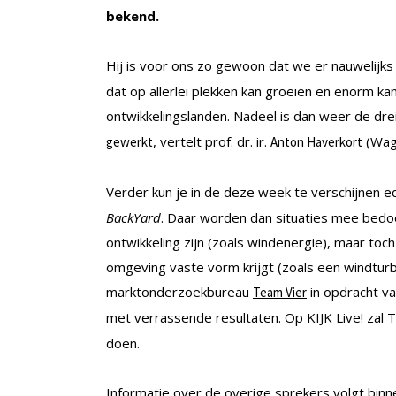
bekend.
Hij is voor ons zo gewoon dat we er nauwelijks b
dat op allerlei plekken kan groeien en enorm ka
ontwikkelingslanden. Nadeel is dan weer de dre
, vertelt prof. dr. ir.
(Wage
gewerkt
Anton Haverkort
Verder kun je in de deze week te verschijnen ed
BackYard
. Daar worden dan situaties mee bedo
ontwikkeling zijn (zoals windenergie), maar toch
omgeving vaste vorm krijgt (zoals een windturbi
marktonderzoekbureau
in opdracht v
Team Vier
met verrassende resultaten. Op KIJK Live! zal 
doen.
Informatie over de overige sprekers volgt binn