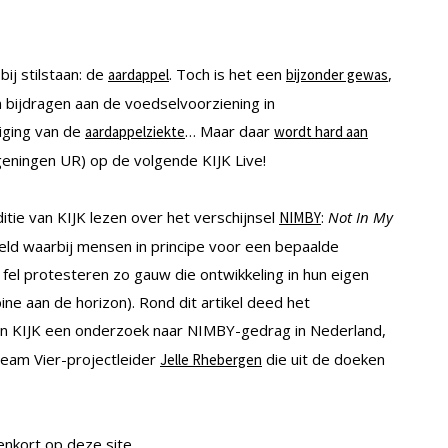
ij stilstaan: de
. Toch is het een
,
aardappel
bijzonder gewas
n bijdragen aan de voedselvoorziening in
iging van de
… Maar daar
aardappelziekte
wordt hard aan
ningen UR) op de volgende KIJK Live!
itie van KIJK lezen over het verschijnsel
:
Not In My
NIMBY
eld waarbij mensen in principe voor een bepaalde
 fel protesteren zo gauw die ontwikkeling in hun eigen
ne aan de horizon). Rond dit artikel deed het
an KIJK een onderzoek naar NIMBY-gedrag in Nederland,
Team Vier-projectleider
die uit de doeken
Jelle Rhebergen
enkort op deze site.