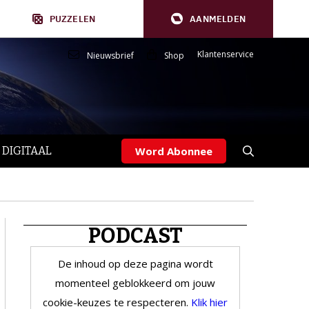
PUZZELEN
AANMELDEN
Klantenservice
Nieuwsbrief
Shop
 DIGITAAL
Word Abonnee
PODCAST
De inhoud op deze pagina wordt
momenteel geblokkeerd om jouw
cookie-keuzes te respecteren.
Klik hier