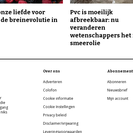
onze liefde voor
Pvc is moeilijk
 de breinevolutie in
afbreekbaar: nu
veranderen
wetenschappers het 
smeerolie
Over ons
Abonnement
Adverteren
Abonneren
Colofon
Nieuwsbrief
r
Cookie informatie
Mijn account
 die
Cookie Instellingen
pgang
 niks
Privacy beleid
Disclaimer/vrijwaring
Leveringsvoorwaarden