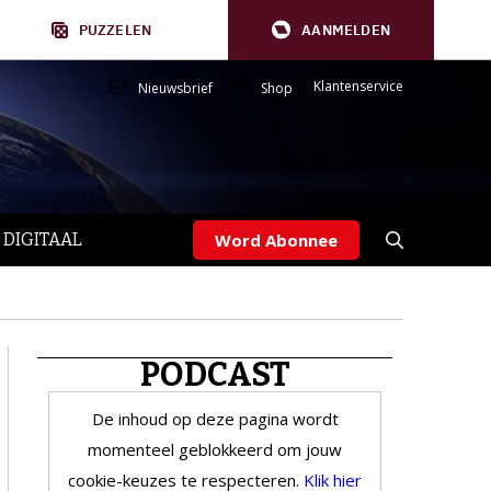
PUZZELEN
AANMELDEN
Klantenservice
Nieuwsbrief
Shop
 DIGITAAL
Word Abonnee
PODCAST
De inhoud op deze pagina wordt
momenteel geblokkeerd om jouw
cookie-keuzes te respecteren.
Klik hier