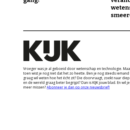
gang?
veran
wetens
smeer
Vroeger was je al geboeid door wetenschap en technologie. Maa
toen wist je nog niet dat het zo heette. Ben je nog steeds iemand
graag wil weten hoe het écht zit? Die doorvraagt, zoekt naar die
en de wereld graag beter begrijpt? Dan is KIJK jouw blad. En wil je
meer missen?
Abonneer je dan op onze nieuwsbrief!