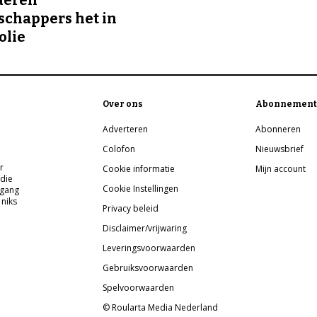
deren
chappers het in
olie
Over ons
Abonnement
Adverteren
Abonneren
Colofon
Nieuwsbrief
r
Cookie informatie
Mijn account
 die
Cookie Instellingen
pgang
 niks
Privacy beleid
Disclaimer/vrijwaring
Leveringsvoorwaarden
Gebruiksvoorwaarden
Spelvoorwaarden
© Roularta Media Nederland