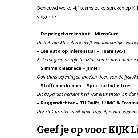
Benieuwd welke vijf teams zulke spreken op KI
volgorde:
–
De priegelwerkrobot – MicroSure
De bot van MicroSure heeft een behoorlijke vaste
–
Een auto op mierenzuur – Team FAST
Er komt geen drupje benzine aan te pas om deze au
–
Slimme kniebrace – JimFIT
Ooit thuis oefeningen moeten doen van de fysio? D
–
Stoffenherkenner – Spectral Industries
Dit apparaat herkent heel wat elementen. En dat 
–
Ruggendichter – TU Delft, LUMC & Erasm
Deze 3D-printer moet open ruggetjes van ongebor
Geef je op voor KIJK L