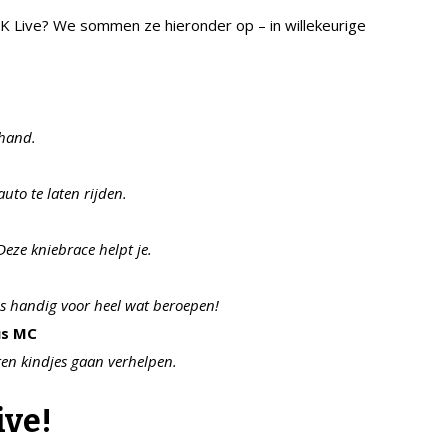
JK Live? We sommen ze hieronder op – in willekeurige
 hand.
to te laten rijden.
eze kniebrace helpt je.
is handig voor heel wat beroepen!
us MC
en kindjes gaan verhelpen.
ive!