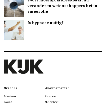
Pvc is moeilijk afbreekbaar: nu
veranderen wetenschappers het in
smeerolie
Is hypnose nuttig?
Over ons
Abonnementen
Adverteren
Abonneren
Colofon
Nieuwsbrief