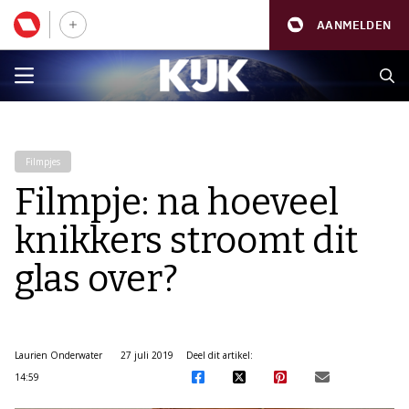
AANMELDEN
Filmpjes
Filmpje: na hoeveel
knikkers stroomt dit
glas over?
Laurien Onderwater
27 juli 2019
Deel dit artikel:
14:59