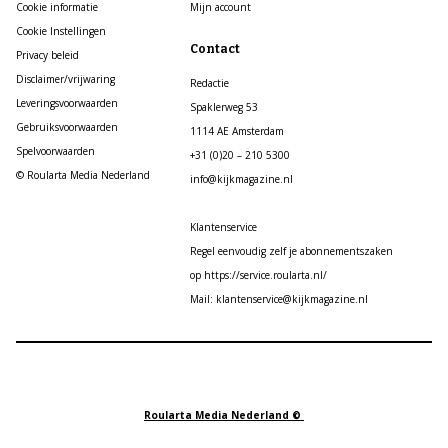
Cookie informatie
Mijn account
Cookie Instellingen
Contact
Privacy beleid
Disclaimer/vrijwaring
Redactie
Leveringsvoorwaarden
Spaklerweg 53
Gebruiksvoorwaarden
1114 AE Amsterdam
Spelvoorwaarden
+31 (0)20 – 210 5300
© Roularta Media Nederland
info@kijkmagazine.nl
Klantenservice
Regel eenvoudig zelf je abonnementszaken
op https://service.roularta.nl/
Mail: klantenservice@kijkmagazine.nl
Roularta Media Nederland ©