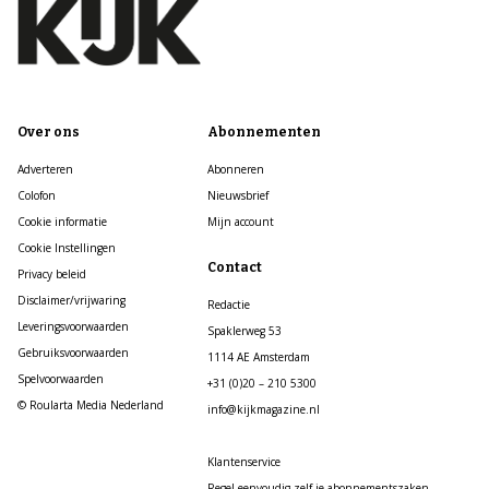
Over ons
Abonnementen
Adverteren
Abonneren
Colofon
Nieuwsbrief
Cookie informatie
Mijn account
Cookie Instellingen
Contact
Privacy beleid
Disclaimer/vrijwaring
Redactie
Leveringsvoorwaarden
Spaklerweg 53
Gebruiksvoorwaarden
1114 AE Amsterdam
Spelvoorwaarden
+31 (0)20 – 210 5300
© Roularta Media Nederland
info@kijkmagazine.nl
Klantenservice
Regel eenvoudig zelf je abonnementszaken