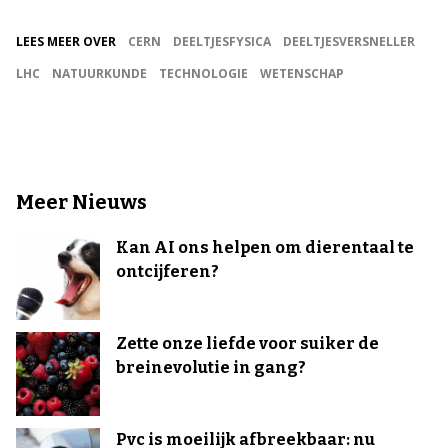
LEES MEER OVER
CERN
DEELTJESFYSICA
DEELTJESVERSNELLER
LHC
NATUURKUNDE
TECHNOLOGIE
WETENSCHAP
Meer Nieuws
Kan AI ons helpen om dierentaal te
ontcijferen?
Zette onze liefde voor suiker de
breinevolutie in gang?
Pvc is moeilijk afbreekbaar: nu