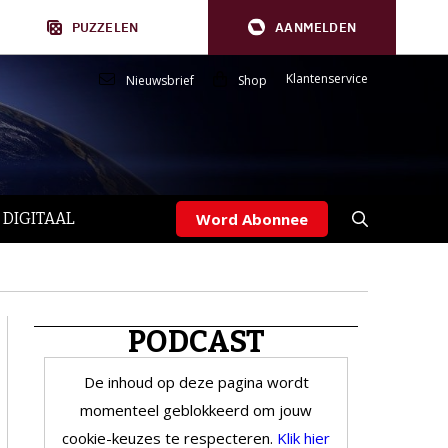
PUZZELEN
AANMELDEN
Klantenservice
Nieuwsbrief
Shop
 DIGITAAL
Word Abonnee
PODCAST
De inhoud op deze pagina wordt
momenteel geblokkeerd om jouw
cookie-keuzes te respecteren.
Klik hier