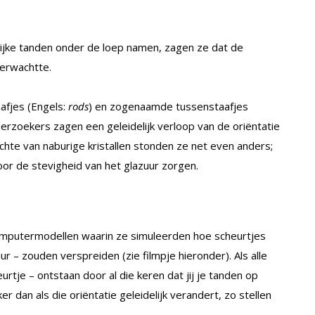
jke tanden onder de loep namen, zagen ze dat de
verwachtte.
aafjes (Engels:
rods
) en zogenaamde tussenstaafjes
zoekers zagen een geleidelijk verloop van de oriëntatie
ichte van naburige kristallen stonden ze net even anders;
oor de stevigheid van het glazuur zorgen.
omputermodellen waarin ze simuleerden hoe scheurtjes
ur – zouden verspreiden (zie filmpje hieronder). Als alle
eurtje – ontstaan door al die keren dat jij je tanden op
er dan als die oriëntatie geleidelijk verandert, zo stellen