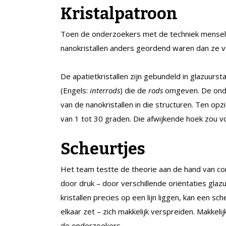
Kristalpatroon
Toen de onderzoekers met de techniek menseli
nanokristallen anders geordend waren dan ze 
De apatietkristallen zijn gebundeld in glazuurst
(Engels:
interrods
) die de
rods
omgeven. De onder
van de nanokristallen in die structuren. Ten opz
van 1 tot 30 graden. Die afwijkende hoek zou v
Scheurtjes
Het team testte de theorie aan de hand van c
door druk – door verschillende oriëntaties glazu
kristallen precies op een lijn liggen, kan een sch
elkaar zet – zich makkelijk verspreiden. Makkelijk
de onderzoekers.