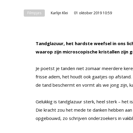
Filmpjes
Karlijn Klei
01 oktober 2019 10:59
Tandglazuur, het hardste weefsel in ons li
waarop zijn microscopische kristallen zijn 
Je poetst je tanden niet zomaar meerdere keren
frisse adem, het houdt ook gaatjes op afstand. 
de tand beschermt en vormt als we jong zijn, kan
Gelukkig is tandglazuur sterk, heel sterk – het 
Die kracht zou het mede te danken hebben aan de
opgebouwd, zo schrijven onderzoekers in vakb