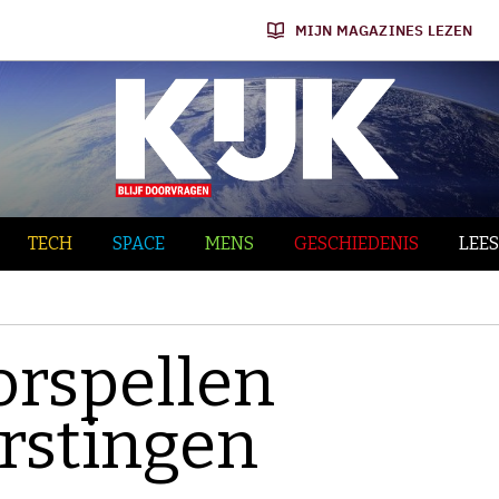
MIJN MAGAZINES LEZEN
TECH
SPACE
MENS
GESCHIEDENIS
LEES
orspellen
rstingen