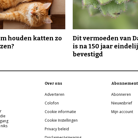
m houden katten zo
Dit vermoeden van 
ozen?
is na 150 jaar eindeli
bevestigd
Over ons
Abonnement
Adverteren
Abonneren
Colofon
Nieuwsbrief
r
Cookie informatie
Mijn account
 die
Cookie Instellingen
pgang
 niks
Privacy beleid
Disclaimer/vrijwaring