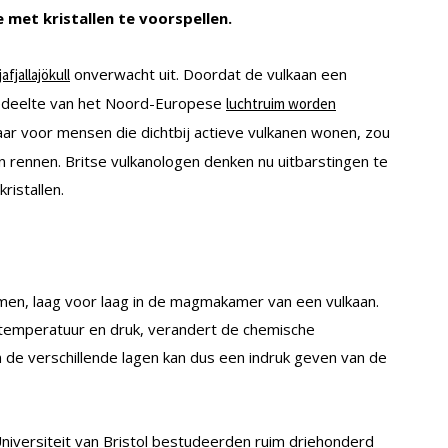
e met kristallen
te voorspellen
.
onverwacht
uit. Doordat de vulkaan een
jafjallajökull
edeelte van het Noord-Europese
luchtruim worden
maar voor mensen die dichtbij actieve vulkanen wonen, zou
 rennen. Britse vulkanologen denken nu uitbarstingen te
ristallen.
bomen, laag voor laag in de magmakamer van een vulkaan.
temperatuur en druk, verandert de chemische
n de verschillende lagen kan dus een indruk geven van de
Universiteit van Bristol bestudeerden ruim driehonderd