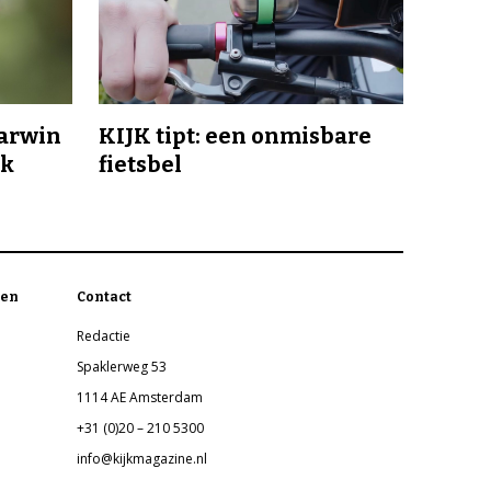
Darwin
KIJK tipt: een onmisbare
jk
fietsbel
en
Contact
Redactie
Spaklerweg 53
1114 AE Amsterdam
+31 (0)20 – 210 5300
info@kijkmagazine.nl