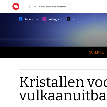
MAGAZINE TOEVOEGEN
facebook
instagram
X
SCIENCE
Kristallen vo
vulkaanuitba