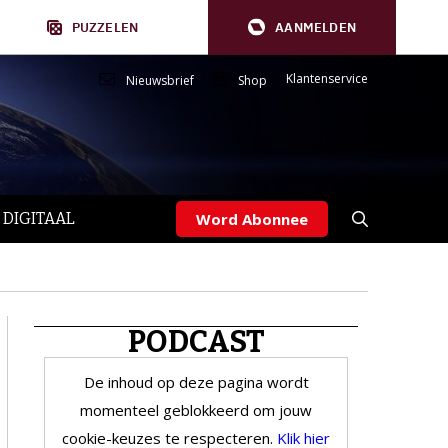
PUZZELEN
AANMELDEN
Klantenservice
Nieuwsbrief
Shop
 DIGITAAL
Word Abonnee
PODCAST
De inhoud op deze pagina wordt
momenteel geblokkeerd om jouw
cookie-keuzes te respecteren.
Klik hier