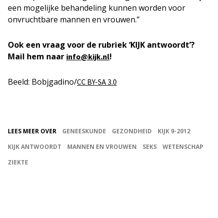
een mogelijke behandeling kunnen worden voor
onvruchtbare mannen en vrouwen.”
Ook een vraag voor de rubriek ‘KIJK antwoordt’?
Mail hem naar
!
info@kijk.nl
Beeld: Bobjgadino/
CC BY-SA 3.0
LEES MEER OVER
GENEESKUNDE
GEZONDHEID
KIJK 9-2012
KIJK ANTWOORDT
MANNEN EN VROUWEN
SEKS
WETENSCHAP
ZIEKTE