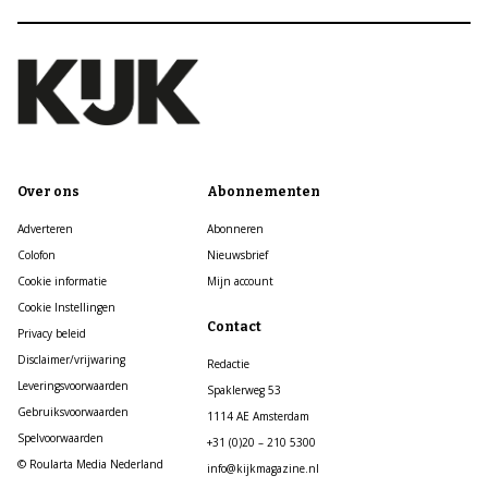
Over ons
Abonnementen
Adverteren
Abonneren
Colofon
Nieuwsbrief
Cookie informatie
Mijn account
Cookie Instellingen
Contact
Privacy beleid
Disclaimer/vrijwaring
Redactie
Leveringsvoorwaarden
Spaklerweg 53
Gebruiksvoorwaarden
1114 AE Amsterdam
Spelvoorwaarden
+31 (0)20 – 210 5300
© Roularta Media Nederland
info@kijkmagazine.nl