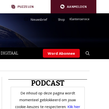
PUZZELEN
AANMELDEN
Klantenservice
Nieuwsbrief
Shop
 DIGITAAL
Word Abonnee
PODCAST
De inhoud op deze pagina wordt
momenteel geblokkeerd om jouw
cookie-keuzes te respecteren.
Klik hier