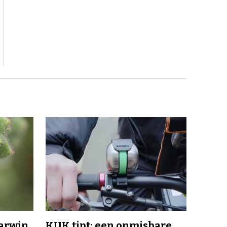
Darwin
KIJK tipt: een onmisbare