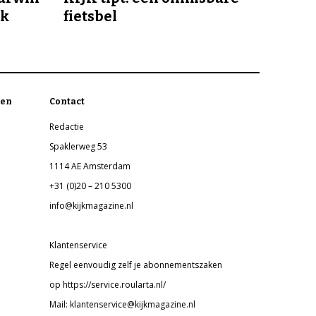
jk
fietsbel
en
Contact
Redactie
Spaklerweg 53
1114 AE Amsterdam
+31 (0)20 – 210 5300
info@kijkmagazine.nl
Klantenservice
Regel eenvoudig zelf je abonnementszaken
op https://service.roularta.nl/
Mail: klantenservice@kijkmagazine.nl