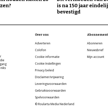
ozen?
is na 150 jaar eindeli
bevestigd
Over ons
Abonnement
Adverteren
Abonneren
Colofon
Nieuwsbrief
r
Cookie informatie
Mijn account
 die
Cookie Instellingen
pgang
 niks
Privacy beleid
Disclaimer/vrijwaring
Leveringsvoorwaarden
Gebruiksvoorwaarden
Spelvoorwaarden
© Roularta Media Nederland