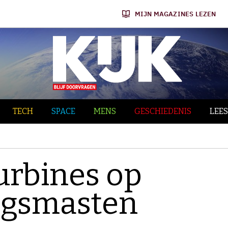
MIJN MAGAZINES LEZEN
TECH
SPACE
MENS
GESCHIEDENIS
LEES
urbines op
ngsmasten