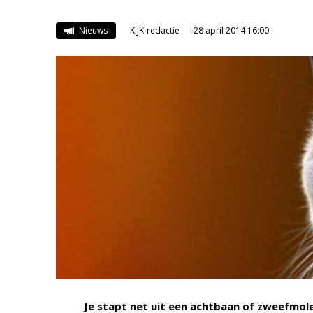
Nieuws
KIJK-redactie
28 april 2014 16:00
Je stapt net uit een achtbaan of zweefmolen,