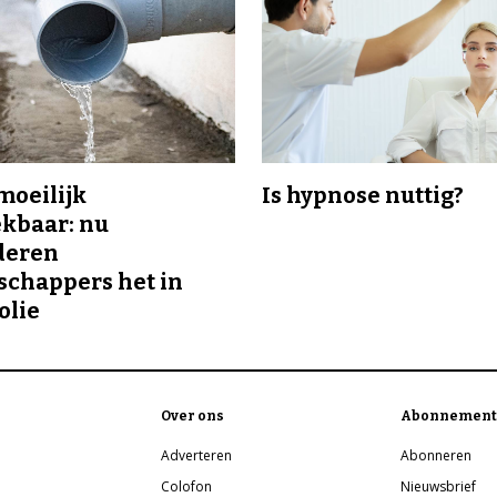
 moeilijk
Is hypnose nuttig?
kbaar: nu
deren
chappers het in
olie
Over ons
Abonnement
Adverteren
Abonneren
Colofon
Nieuwsbrief