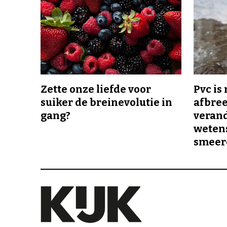
Zette onze liefde voor
Pvc is
suiker de breinevolutie in
afbree
gang?
veran
wetens
smeer