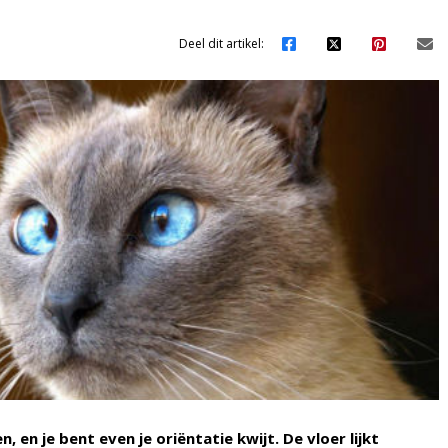
Deel dit artikel:
 en je bent even je oriëntatie kwijt. De vloer lijkt