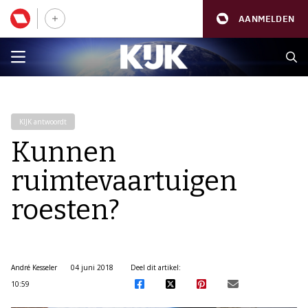
AANMELDEN
KIJK antwoordt
Kunnen
ruimtevaartuigen
roesten?
André Kesseler
04 juni 2018
Deel dit artikel:
10:59