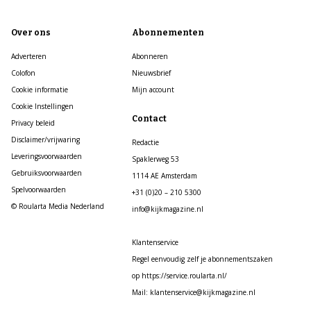
Over ons
Abonnementen
Adverteren
Abonneren
Colofon
Nieuwsbrief
Cookie informatie
Mijn account
Cookie Instellingen
Contact
Privacy beleid
Disclaimer/vrijwaring
Redactie
Leveringsvoorwaarden
Spaklerweg 53
Gebruiksvoorwaarden
1114 AE Amsterdam
Spelvoorwaarden
+31 (0)20 – 210 5300
© Roularta Media Nederland
info@kijkmagazine.nl
Klantenservice
Regel eenvoudig zelf je abonnementszaken
op https://service.roularta.nl/
Mail: klantenservice@kijkmagazine.nl