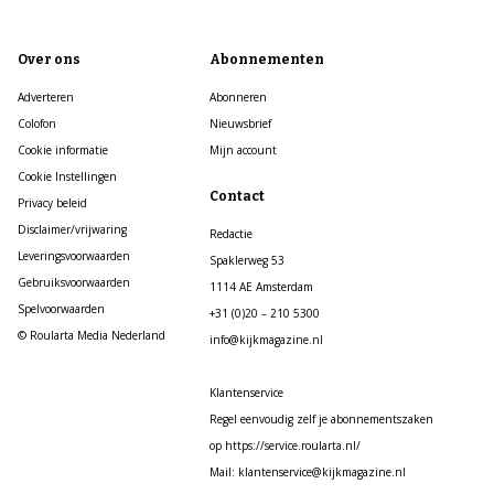
Over ons
Abonnementen
Adverteren
Abonneren
Colofon
Nieuwsbrief
Cookie informatie
Mijn account
Cookie Instellingen
Contact
Privacy beleid
Disclaimer/vrijwaring
Redactie
Leveringsvoorwaarden
Spaklerweg 53
Gebruiksvoorwaarden
1114 AE Amsterdam
Spelvoorwaarden
+31 (0)20 – 210 5300
© Roularta Media Nederland
info@kijkmagazine.nl
Klantenservice
Regel eenvoudig zelf je abonnementszaken
op https://service.roularta.nl/
Mail: klantenservice@kijkmagazine.nl