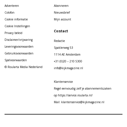
Adverteren
Abonneren
Colofon
Nieuwsbrief
Cookie informatie
Mijn account
Cookie Instellingen
Contact
Privacy beleid
Disclaimer/vrijwaring
Redactie
Leveringsvoorwaarden
Spaklerweg 53
Gebruiksvoorwaarden
1114 AE Amsterdam
Spelvoorwaarden
+31 (0)20 – 210 5300
© Roularta Media Nederland
info@kijkmagazine.nl
Klantenservice
Regel eenvoudig zelf je abonnementszaken
op https://service.roularta.nl/
Mail: klantenservice@kijkmagazine.nl