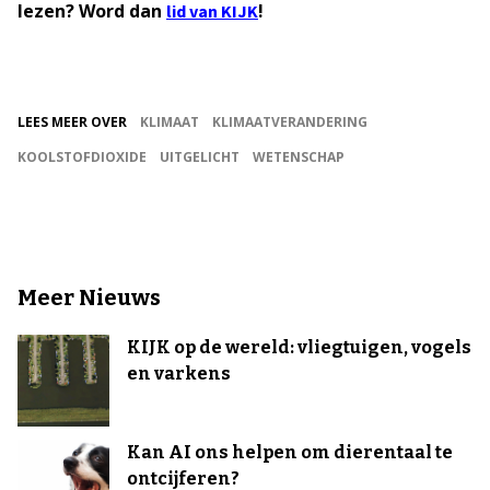
lezen? Word dan
!
lid van KIJK
LEES MEER OVER
KLIMAAT
KLIMAATVERANDERING
KOOLSTOFDIOXIDE
UITGELICHT
WETENSCHAP
Meer Nieuws
KIJK op de wereld: vliegtuigen, vogels
en varkens
Kan AI ons helpen om dierentaal te
ontcijferen?