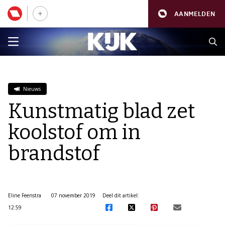
AANMELDEN
Nieuws
Kunstmatig blad zet
koolstof om in
brandstof
Eline Feenstra
07 november 2019
Deel dit artikel:
12:59