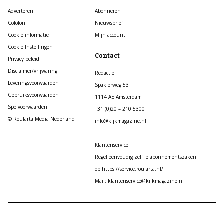
Adverteren
Abonneren
Colofon
Nieuwsbrief
Cookie informatie
Mijn account
Cookie Instellingen
Contact
Privacy beleid
Disclaimer/vrijwaring
Redactie
Leveringsvoorwaarden
Spaklerweg 53
Gebruiksvoorwaarden
1114 AE Amsterdam
Spelvoorwaarden
+31 (0)20 – 210 5300
© Roularta Media Nederland
info@kijkmagazine.nl
Klantenservice
Regel eenvoudig zelf je abonnementszaken
op https://service.roularta.nl/
Mail: klantenservice@kijkmagazine.nl