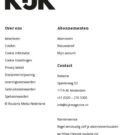
Over ons
Abonnementen
Adverteren
Abonneren
Colofon
Nieuwsbrief
Cookie informatie
Mijn account
Cookie Instellingen
Contact
Privacy beleid
Disclaimer/vrijwaring
Redactie
Leveringsvoorwaarden
Spaklerweg 53
Gebruiksvoorwaarden
1114 AE Amsterdam
Spelvoorwaarden
+31 (0)20 – 210 5300
© Roularta Media Nederland
info@kijkmagazine.nl
Klantenservice
Regel eenvoudig zelf je abonnementszaken
op https://service.roularta.nl/