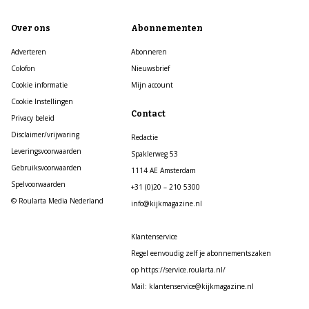
Over ons
Abonnementen
Adverteren
Abonneren
Colofon
Nieuwsbrief
Cookie informatie
Mijn account
Cookie Instellingen
Contact
Privacy beleid
Disclaimer/vrijwaring
Redactie
Leveringsvoorwaarden
Spaklerweg 53
Gebruiksvoorwaarden
1114 AE Amsterdam
Spelvoorwaarden
+31 (0)20 – 210 5300
© Roularta Media Nederland
info@kijkmagazine.nl
Klantenservice
Regel eenvoudig zelf je abonnementszaken
op https://service.roularta.nl/
Mail: klantenservice@kijkmagazine.nl