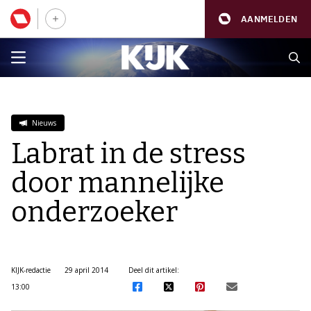
AANMELDEN
Nieuws
Labrat in de stress
door mannelijke
onderzoeker
KIJK-redactie
29 april 2014
Deel dit artikel:
13:00