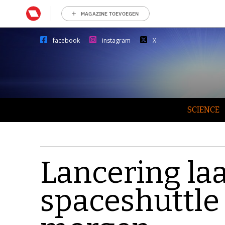
MAGAZINE TOEVOEGEN
facebook
instagram
X
SCIENCE
Lancering laa
spaceshuttle