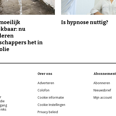
 moeilijk
Is hypnose nuttig?
kbaar: nu
deren
chappers het in
olie
Over ons
Abonnement
Adverteren
Abonneren
Colofon
Nieuwsbrief
r
Cookie informatie
Mijn account
 die
Cookie Instellingen
pgang
 niks
Privacy beleid