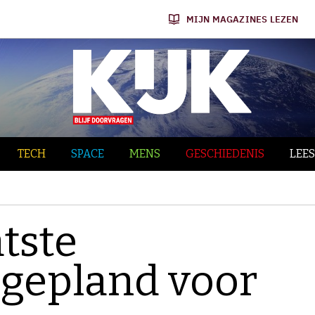
MIJN MAGAZINES LEZEN
TECH
SPACE
MENS
GESCHIEDENIS
LEES
tste
 gepland voor