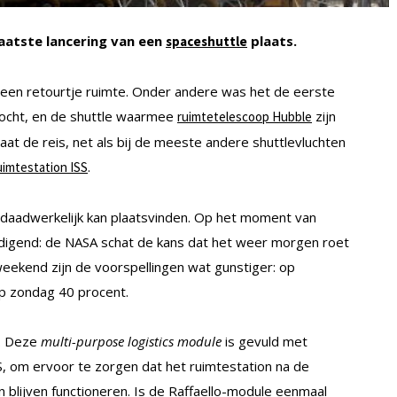
laatste lancering van een
plaats.
spaceshuttle
s een retourtje ruimte. Onder andere was het de eerste
ezocht, en de shuttle waarmee
zijn
ruimtetelescoop Hubble
at de reis, net als bij de meeste andere shuttlevluchten
.
uimtestation ISS
g daadwerkelijk kan plaatsvinden. Op het moment van
oedigend: de NASA schat de kans dat het weer morgen roet
eekend zijn de voorspellingen wat gunstiger: op
p zondag 40 procent.
o. Deze
multi-purpose logistics module
is gevuld met
 om ervoor te zorgen dat het ruimtestation na de
blijven functioneren. Is de Raffaello-module eenmaal