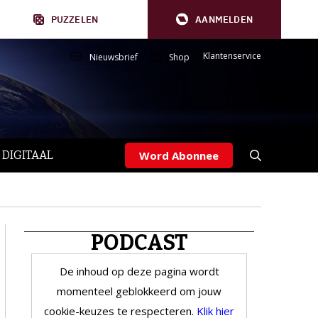
PUZZELEN
AANMELDEN
Klantenservice
Nieuwsbrief
Shop
 DIGITAAL
Word Abonnee
PODCAST
De inhoud op deze pagina wordt
momenteel geblokkeerd om jouw
cookie-keuzes te respecteren.
Klik hier