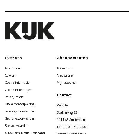
Over ons
Abonnementen
Adverteren
Abonneren
Colofon
Nieuwsbrief
Cookie informatie
Mijn account
Cookie Instellingen
Contact
Privacy beleid
Disclaimer/vrijwaring
Redactie
Leveringsvoorwaarden
Spaklerweg 53
Gebruiksvoorwaarden
1114 AE Amsterdam
Spelvoorwaarden
+31 (0)20 – 210 5300
© Roularta Media Nederland