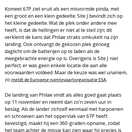
Komeet 67P ziet eruit als een misvormde pinda, met
een groot en een klein gedeelte; Site J bevindt zich op
het kleine gedeelte. Wat de plek onder andere mee
heeft, is dat de hellingen er niet al te steil zijn; dit
verkleint de kans dat Philae straks omkukelt na zijn
landing. Ook ontvangt de gekozen plek genoeg
daglicht om de batterijen op te laden als de
meegebrachte energie op is. Overigens is Site J niet
perfect; er was geen enkele locatie die aan alle
voorwaarden voldeed. Maar de keuze was wel unaniem,
zo
.
meldt de Europese ruimtevaartorganisatie ESA
De landing van Philae vindt als alles goed gaat plaats
op 11 november en neemt dan zo’n zeven uur in
beslag. Als de lander zichzelf eenmaal met harpoenen
en schroeven aan het oppervlak van 67P heeft
bevestigd, maakt hij een 360-graden-opname, zodat
het team achter de missie kan zien waar hij precies is