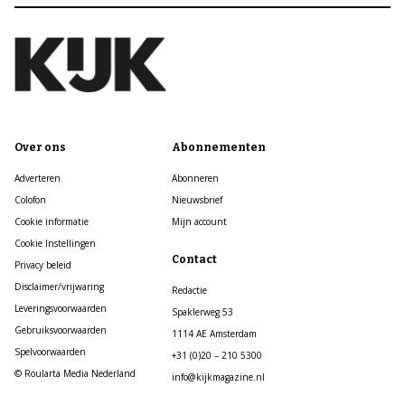
Over ons
Abonnementen
Adverteren
Abonneren
Colofon
Nieuwsbrief
Cookie informatie
Mijn account
Cookie Instellingen
Contact
Privacy beleid
Disclaimer/vrijwaring
Redactie
Leveringsvoorwaarden
Spaklerweg 53
Gebruiksvoorwaarden
1114 AE Amsterdam
Spelvoorwaarden
+31 (0)20 – 210 5300
© Roularta Media Nederland
info@kijkmagazine.nl