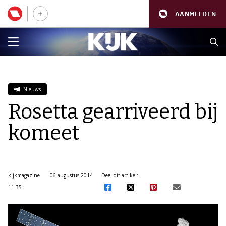
AANMELDEN
Nieuws
Rosetta gearriveerd bij
komeet
kijkmagazine
06 augustus 2014
Deel dit artikel:
11:35