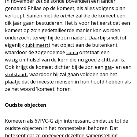
In november zet de sonde bovendien een lander
genaamd Philae op de komeet, als alles volgens plan
verloopt. Samen met de
orbiter
zal die de komeet een
dik jaar gaan bestuderen. Het is voor het eerst dat een
komeet op zo’n gedetailleerde manier kan worden
onderzocht terwijl hij de zon nadert. Daarbij smelt (of
eigenlijk
) het object aan de buitenkant,
sublimeert
waardoor de zogenoemde
ontstaat: een
coma
wazig omhulsel van de kern die nu goed zichtbaar is.
Ook krijgt de komeet dichter bij de zon een
– en een
gas
, waardoor hij zal gaan voldoen aan het
stofstaart
plaatje dat de meeste mensen in hun hoofd hebben als
ze het woord ‘komeet’ horen.
Oudste objecten
Kometen als 67P/C-G zijn interessant, omdat ze tot de
oudste objecten in het zonnestelsel behoren. Dat
betekent dat ze ongeveer dezelfde samenstelling