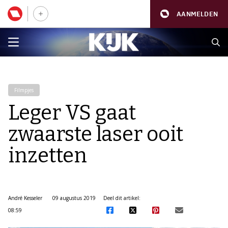
AANMELDEN
Filmpjes
Leger VS gaat
zwaarste laser ooit
inzetten
André Kesseler
09 augustus 2019
Deel dit artikel:
08:59