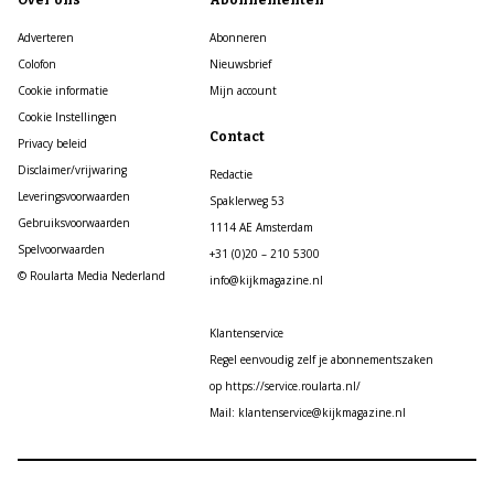
Adverteren
Abonneren
Colofon
Nieuwsbrief
Cookie informatie
Mijn account
Cookie Instellingen
Contact
Privacy beleid
Disclaimer/vrijwaring
Redactie
Leveringsvoorwaarden
Spaklerweg 53
Gebruiksvoorwaarden
1114 AE Amsterdam
Spelvoorwaarden
+31 (0)20 – 210 5300
© Roularta Media Nederland
info@kijkmagazine.nl
Klantenservice
Regel eenvoudig zelf je abonnementszaken
op https://service.roularta.nl/
Mail: klantenservice@kijkmagazine.nl