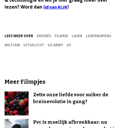
lezen? Word dan
!
lid van KIJK
LEES MEER OVER
DRONES
FILMPJE
LASER
LASERWAPENS
MILITAIR
UITGELICHT
US ARMY
VS
Meer Filmpjes
Zette onze liefde voor suiker de
breinevolutie in gang?
Pvc is moeilijk afbreekbaar: nu