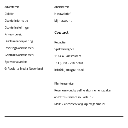
Adverteren
Abonneren
Colofon
Nieuwsbrief
Cookie informatie
Mijn account
Cookie Instellingen
Contact
Privacy beleid
Disclaimer/vrijwaring
Redactie
Leveringsvoorwaarden
Spaklerweg 53
Gebruiksvoorwaarden
1114 AE Amsterdam
Spelvoorwaarden
+31 (0)20 – 210 5300
© Roularta Media Nederland
info@kijkmagazine.nl
Klantenservice
Regel eenvoudig zelf je abonnementszaken
op https://service.roularta.nl/
Mail: klantenservice@kijkmagazine.nl