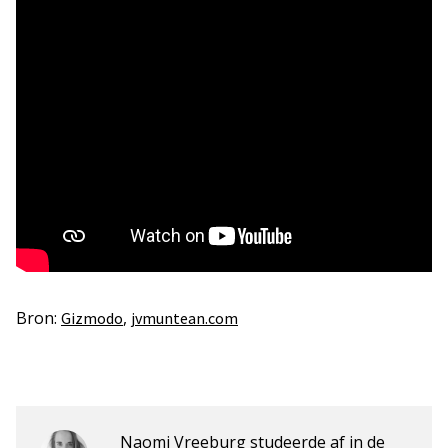
Bron:
,
Gizmodo
jvmuntean.com
Naomi Vreeburg studeerde af in de